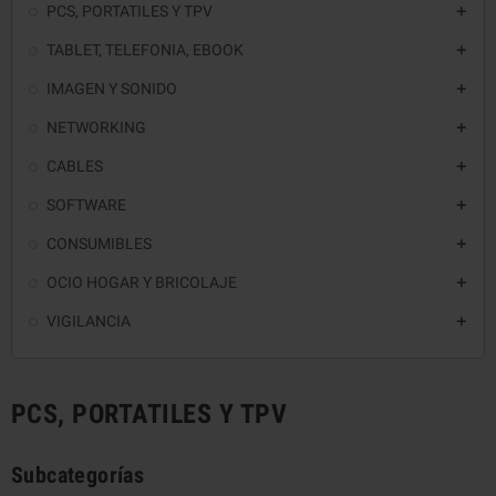
PCS, PORTATILES Y TPV

TABLET, TELEFONIA, EBOOK

IMAGEN Y SONIDO

NETWORKING

CABLES

SOFTWARE

CONSUMIBLES

OCIO HOGAR Y BRICOLAJE

VIGILANCIA

PCS, PORTATILES Y TPV
Subcategorías