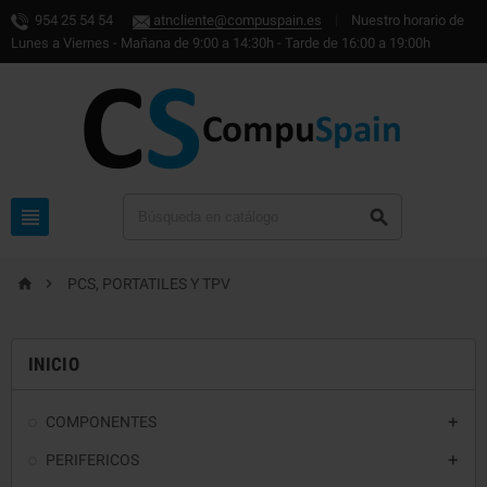
954 25 54 54
atncliente@compuspain.es
|
Nuestro horario de
Lunes a Viernes - Mañana de 9:00 a 14:30h - Tarde de 16:00 a 19:00h




PCS, PORTATILES Y TPV
INICIO
COMPONENTES

PERIFERICOS
