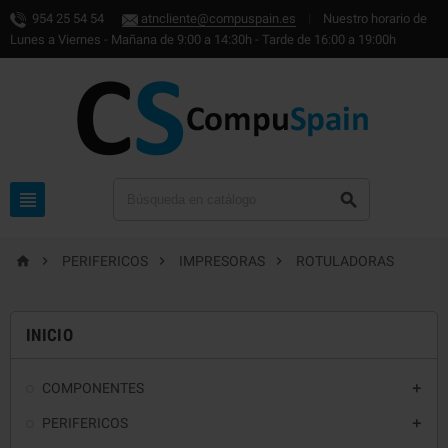
954 25 54 54
atncliente@compuspain.es
|
Nuestro horario de
Lunes a Viernes - Mañana de 9:00 a 14:30h - Tarde de 16:00 a 19:00h






PERIFERICOS
IMPRESORAS
ROTULADORAS
INICIO
COMPONENTES

PERIFERICOS
