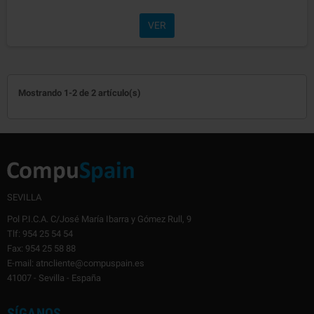
VER
Mostrando 1-2 de 2 artículo(s)
SEVILLA
Pol P.I.C.A. C/José María Ibarra y Gómez Rull, 9
Tlf: 954 25 54 54
Fax: 954 25 58 88
E-mail: atncliente@compuspain.es
41007 - Sevilla - España
SÍGANOS